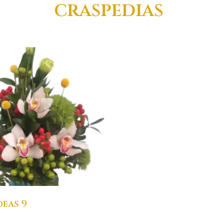
craspedias
eas 9