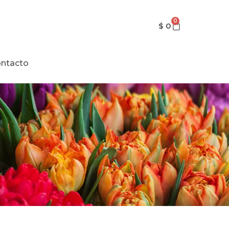
0
$
0
ntacto