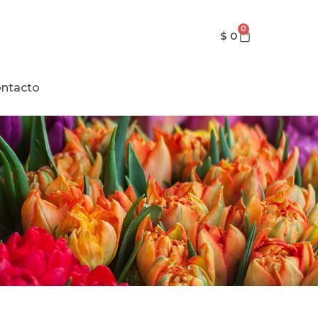
0
$
0
ntacto