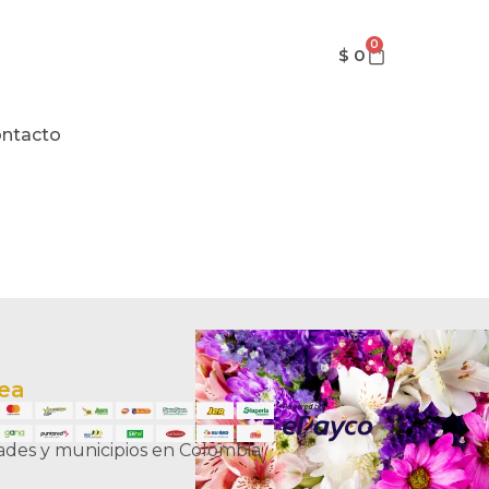
0
$
0
ntacto
nea
dades y municipios en Colombia