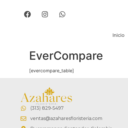
Inicio
EverCompare
[evercompare_table]
(313) 829-5497
ventas@azaharesfloristeria.com