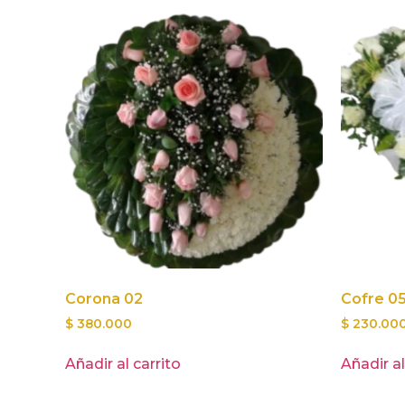
Corona 02
Cofre 0
$
380.000
$
230.00
Añadir al carrito
Añadir al