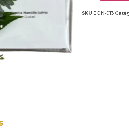
SKU
BON-013
Categ
s