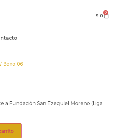
0
$
0
ntacto
/ Bono 06
te a Fundación San Ezequiel Moreno (Liga
carrito