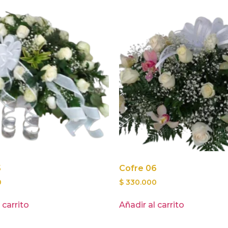
5
Cofre 06
0
$
330.000
 carrito
Añadir al carrito