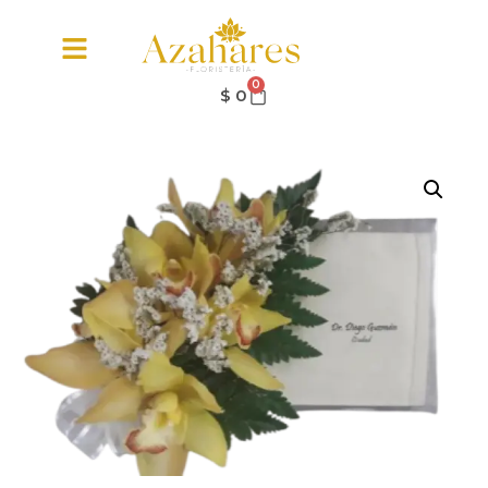
0
$
0