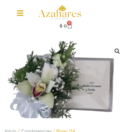
0
$
0
Inicio
/
Condolencias
/ Bono 04