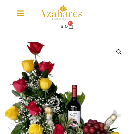
0
$
0