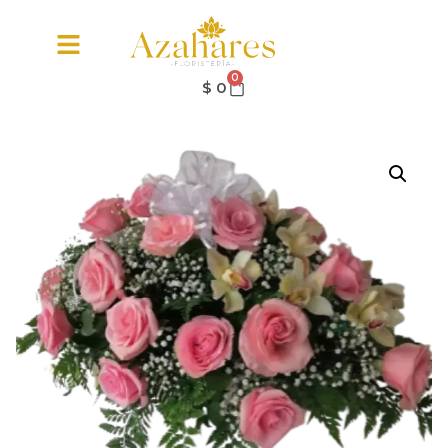
0
$
0