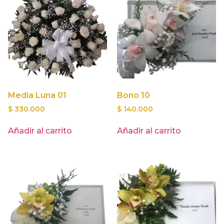
Media Luna 01
Bono 10
$
330.000
$
140.000
Añadir al carrito
Añadir al carrito