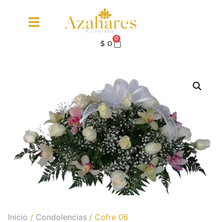
0
$
0
Inicio
/
Condolencias
/ Cofre 06