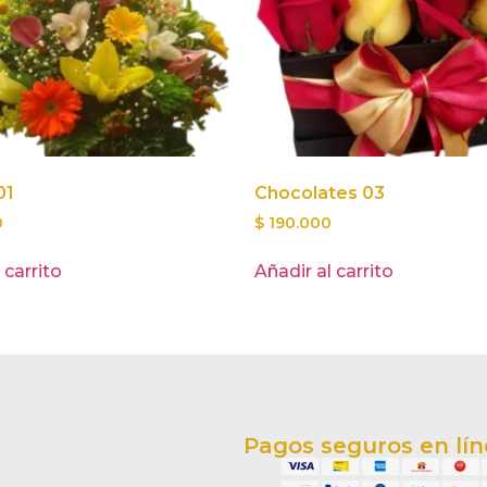
01
Chocolates 03
0
$
190.000
 carrito
Añadir al carrito
Pagos seguros en lí