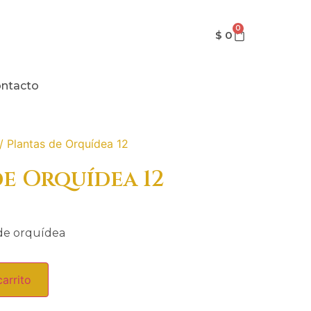
0
$
0
ntacto
/ Plantas de Orquídea 12
de Orquídea 12
 de orquídea
carrito