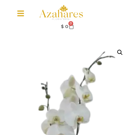
0
$
0