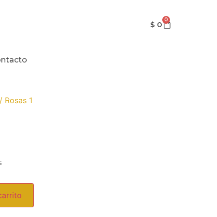
0
$
0
ntacto
/ Rosas 1
s
carrito