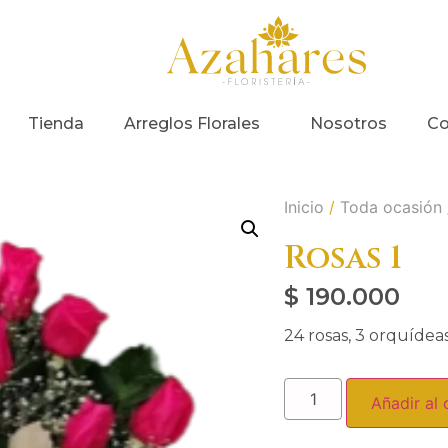
Tienda
Arreglos Florales
Nosotros
Co
Inicio
/
Toda ocasión
Rosas 1
$
190.000
24 rosas, 3 orquídea
Añadir al 