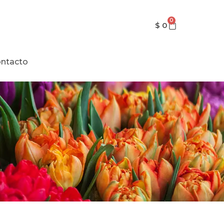
0
$
0
ntacto