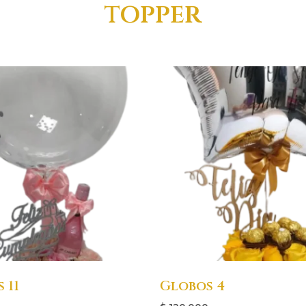
topper
 11
Globos 4