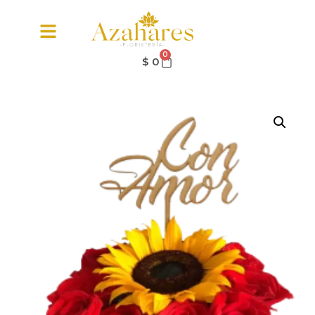
0
$
0