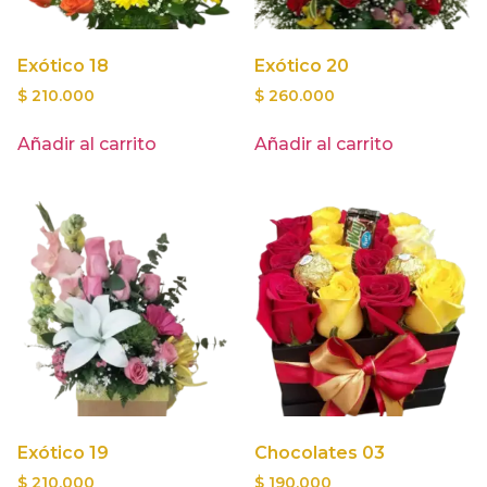
Exótico 18
Exótico 20
$
210.000
$
260.000
Añadir al carrito
Añadir al carrito
Exótico 19
Chocolates 03
$
210.000
$
190.000