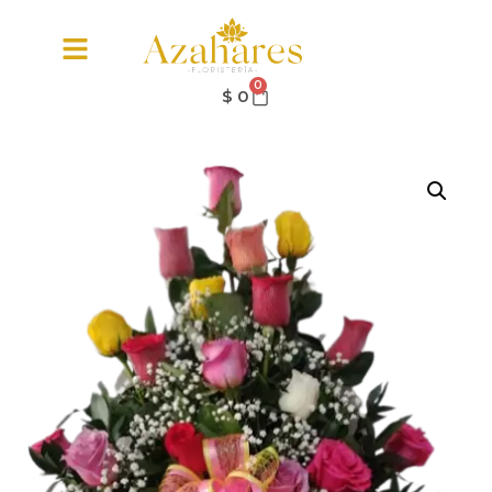
0
$
0