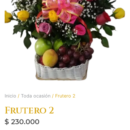
Inicio
/
Toda ocasión
/ Frutero 2
Frutero 2
$
230.000