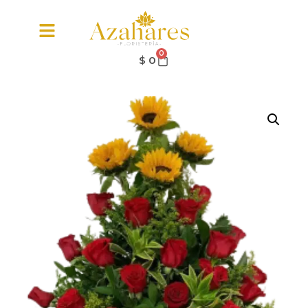
0
$
0