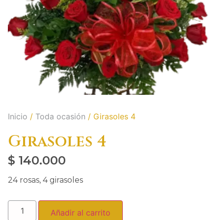
Inicio
/
Toda ocasión
/ Girasoles 4
Girasoles 4
$
140.000
24 rosas, 4 girasoles
Añadir al carrito