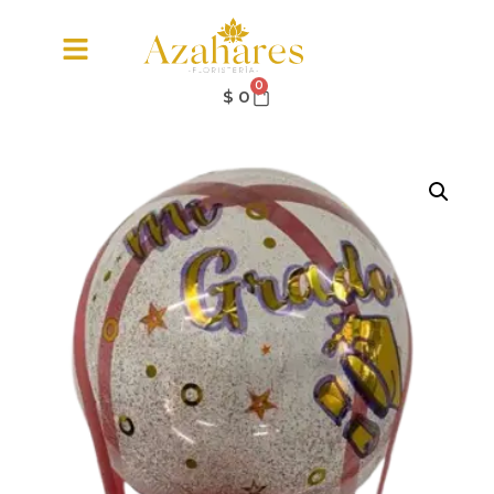
0
$
0