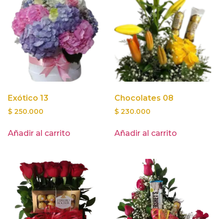
Exótico 13
Chocolates 08
$
250.000
$
230.000
Añadir al carrito
Añadir al carrito