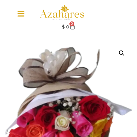
0
$
0