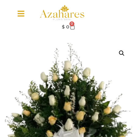
0
$
0