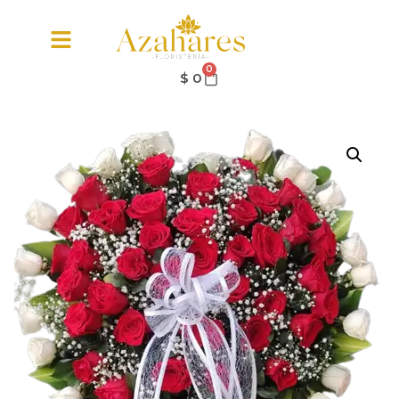
0
$
0