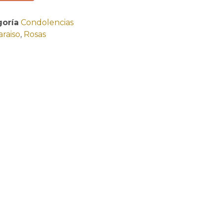
goría
Condolencias
araiso
,
Rosas