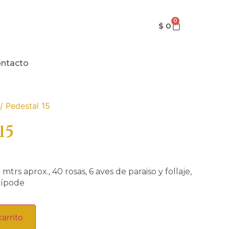
0
$
0
ntacto
/ Pedestal 15
15
mtrs aprox., 40 rosas, 6 aves de paraiso y follaje,
rípode
carrito