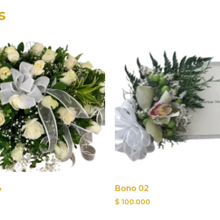
s
4
Bono 02
$
100.000