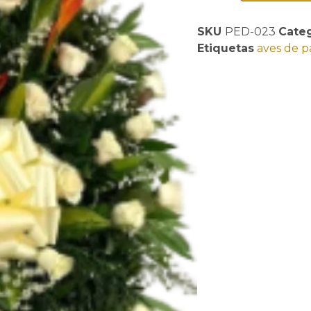
SKU
PED-023
Cate
Etiquetas
aves de p