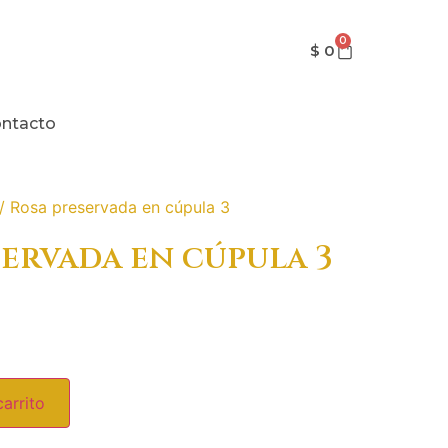
0
$
0
ntacto
/ Rosa preservada en cúpula 3
servada en cúpula 3
carrito