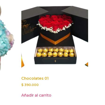
Chocolates 01
$
390.000
Añadir al carrito