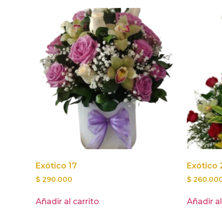
Exótico 17
Exótico 
$
290.000
$
260.00
Añadir al carrito
Añadir al