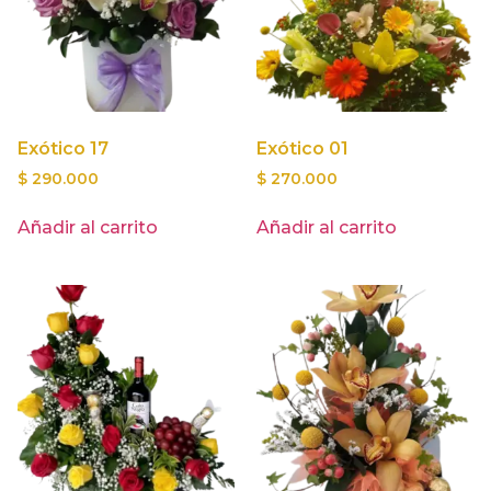
Exótico 17
Exótico 01
$
290.000
$
270.000
Añadir al carrito
Añadir al carrito