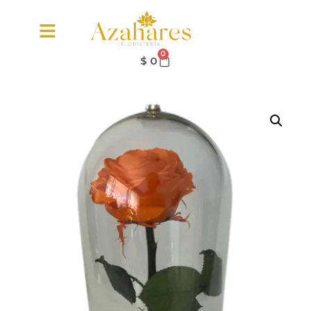
0
$
0