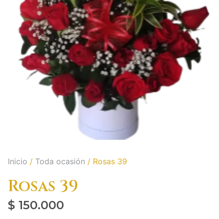
Inicio
/
Toda ocasión
/ Rosas 39
Rosas 39
$
150.000