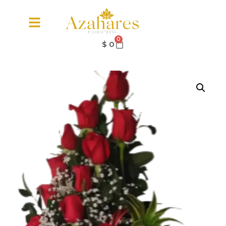
0
$
0