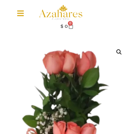
0
$
0