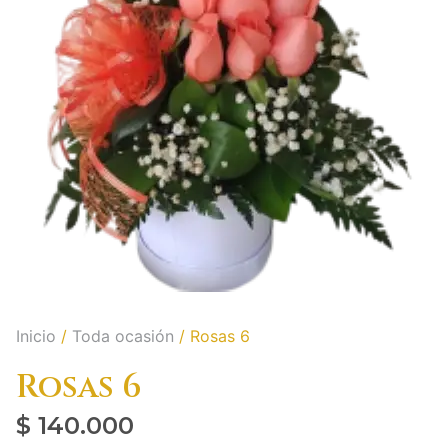
Inicio
/
Toda ocasión
/ Rosas 6
Rosas 6
$
140.000