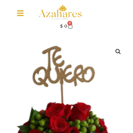
0
$
0