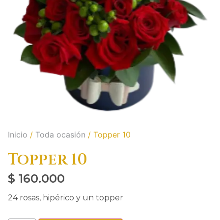
Inicio
/
Toda ocasión
/ Topper 10
Topper 10
$
160.000
24 rosas, hipérico y un topper