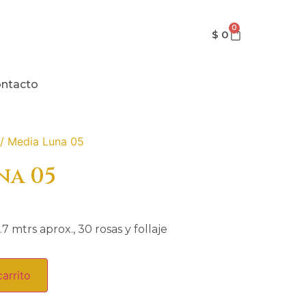
0
$
0
ntacto
/ Media Luna 05
na 05
 mtrs aprox., 30 rosas y follaje
carrito