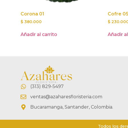
Corona 01
Cofre 0
$
380.000
$
230.00
Añadir al carrito
Añadir al
(313) 829-5497
ventas@azaharesfloristeria.com
Bucaramanga, Santander, Colombia.
Todos los der